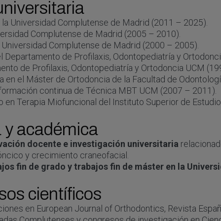
niversitaria
 la Universidad Complutense de Madrid (2011 – 2025).
versidad Complutense de Madrid (2005 – 2010).
a Universidad Complutense de Madrid (2000 – 2005).
l Departamento de Profilaxis, Odontopediatría y Ortodon
nto de Profilaxis, Odontopediatría y Ortodoncia UCM (19
a en el Máster de Ortodoncia de la Facultad de Odontolo
e formación continua de Técnica MBT UCM (2007 – 2011).
 en Terapia Miofuncional del Instituto Superior de Estudi
a y académica
vación docente e investigación universitaria
relacionado
ncico y crecimiento craneofacial.
ajos fin de grado y trabajos fin de máster en la Unive
os científicos
ciones en European Journal of Orthodontics, Revista Espa
das Complutenses y congresos de investigación en Cienci