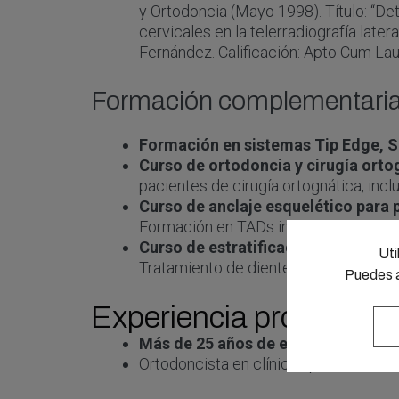
y Ortodoncia (Mayo 1998). Título: “Det
cervicales en la telerradiografía later
Fernández. Calificación: Apto Cum La
Formación complementaria y
Formación en sistemas Tip Edge, Sm
Curso de ortodoncia y cirugía orto
pacientes de cirugía ortognática, inc
Curso de anclaje esquelético para pl
Formación en TADs interradiculares, r
Curso de estratificación con compos
Uti
Tratamiento de dientes microdónticos,
Puedes a
Experiencia profesiona
Más de 25 años de experiencia clín
Ortodoncista en clínicas privadas de