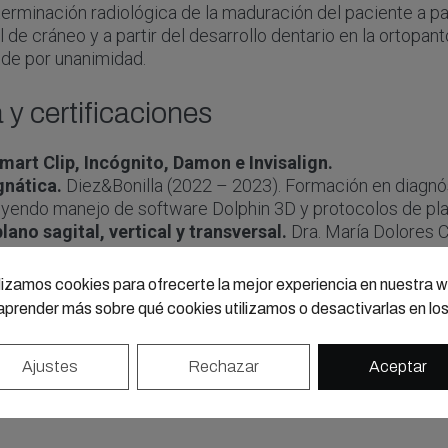
erminación radiológica de la maduración del paciente a par
al de cráneo y a partir del desarrollo dentario en la ortopa
ude por unanimidad.
 certificaciones
art Clip, Incógnito, Damon e Invisalign.
gnática.
Diez&Bonilla (2022 – 2023). Formación en diagnóst
luyendo manejo de software Dolphin 3D y protocolos de plan
ano sagital, vertical y transversal.
Dra. María Dolores 
etromolares, infracigomáticos y disyuntores esqueléticos.
ites en el sector anterior.
Dr. Javier Cremades y Dr. V
lizamos cookies para ofrecerte la mejor experiencia en nuestra 
 discrómicos y puentes de fibra de vidrio.
prender más sobre qué cookies utilizamos o desactivarlas en lo
l
Ajustes
Rechazar
Aceptar
ica
exclusiva en ortodoncia.
 Madrid desde
1996
.